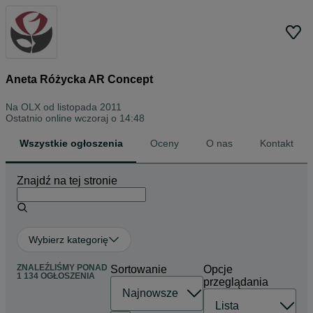
Aneta Różycka AR Concept
Na OLX od
listopada 2011
Ostatnio online wczoraj o 14:48
Wszystkie ogłoszenia
Oceny
O nas
Kontakt
Znajdź na tej stronie
Wybierz kategorię
ZNALEŹLIŚMY
PONAD
Sortowanie
Opcje
1 134 OGŁOSZENIA
przeglądania