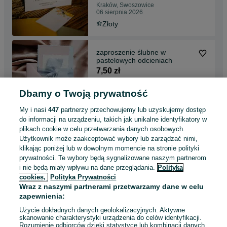
Kraków, Swoszowice
06 sierpnia 2026
Złoty
zaproszenie ślubne w
pastelowych odcieniach
7,50 zł
Kraków, Swoszowice
Dbamy o Twoją prywatność
06 sierpnia 2026
Pudrowy róż
My i nasi
447
partnerzy przechowujemy lub uzyskujemy dostęp
do informacji na urządzeniu, takich jak unikalne identyfikatory w
plikach cookie w celu przetwarzania danych osobowych.
winietki na stół weselny
Użytkownik może zaakceptować wybory lub zarządzać nimi,
minimalistyczne z perełkami
klikając poniżej lub w dowolnym momencie na stronie polityki
1,50 zł
prywatności. Te wybory będą sygnalizowane naszym partnerom
i nie będą miały wpływu na dane przeglądania.
Polityka
Kraków, Swoszowice
cookies,
Polityka Prywatności
06 sierpnia 2026
Wraz z naszymi partnerami przetwarzamy dane w celu
Biały
zapewnienia:
Użycie dokładnych danych geolokalizacyjnych. Aktywne
skanowanie charakterystyki urządzenia do celów identyfikacji.
Rozumienie odbiorców dzięki statystyce lub kombinacji danych