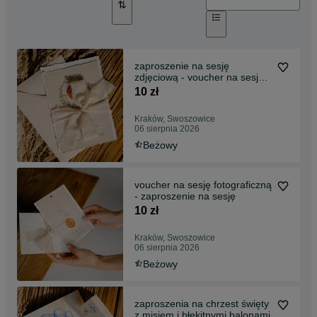
zaproszenie na sesję
zdjęciową - voucher na sesję
fotograficzną
10 zł
Kraków, Swoszowice
06 sierpnia 2026
Beżowy
voucher na sesję fotograficzną
- zaproszenie na sesję
10 zł
Kraków, Swoszowice
06 sierpnia 2026
Beżowy
zaproszenia na chrzest święty
z misiem i błękitnymi balonami